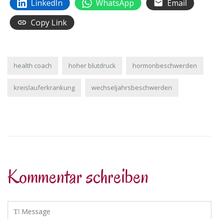
LinkedIn
WhatsApp
Email
Copy Link
health coach
hoher blutdruck
hormonbeschwerden
kreislauferkrankung
wechseljahrsbeschwerden
Kommentar schreiben